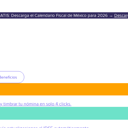
ATIS: Descarga el Calendario Fiscal de México para 2026 →
Descar
Beneficios
 y timbrar tu nómina en solo 4 clicks.