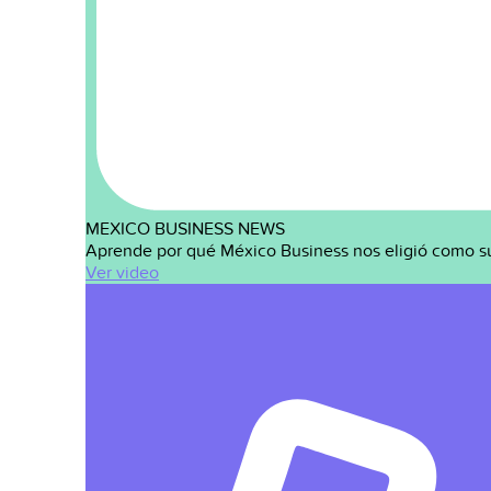
MEXICO BUSINESS NEWS
Aprende por qué México Business nos eligió como s
Ver video