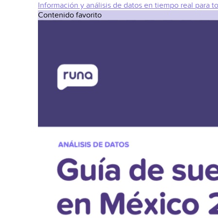
Información y análisis de datos en tiempo real para t
Contenido favorito