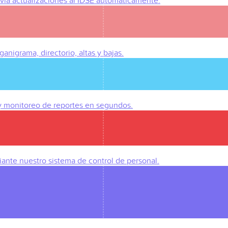
Envía actualizaciones al IDSE automáticamente.
anigrama, directorio, altas y bajas.
 y monitoreo de reportes en segundos.
iante nuestro sistema de control de personal.