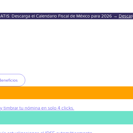
ATIS: Descarga el Calendario Fiscal de México para 2026 →
Descar
Beneficios
 y timbrar tu nómina en solo 4 clicks.