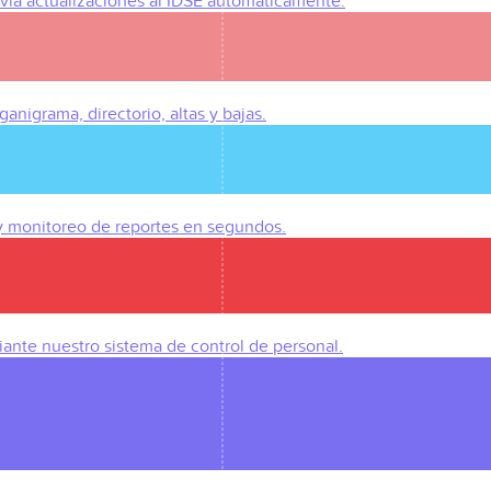
Envía actualizaciones al IDSE automáticamente.
anigrama, directorio, altas y bajas.
 y monitoreo de reportes en segundos.
iante nuestro sistema de control de personal.