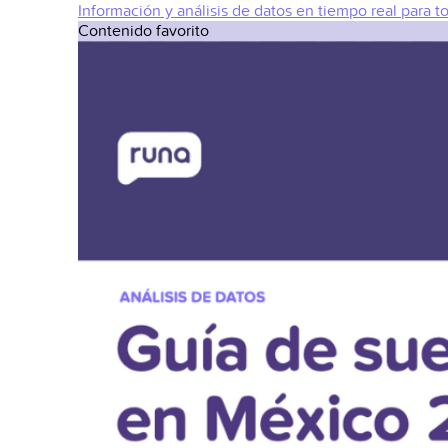
Información y análisis de datos en tiempo real para t
Contenido favorito