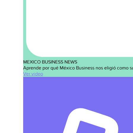
MEXICO BUSINESS NEWS
Aprende por qué México Business nos eligió como s
Ver video