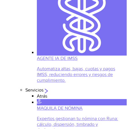
AGENTE IA DE IMSS
Automatiza altas, bajas, cuotas y pagos
IMSS, reduciendo errores y riesgos de
cumplimiento.
Servicios
Atrás
MAQUILA DE NÓMINA
Expertos gestionan tu nómina con Runa:
cálculo, dispersión, timbrado y