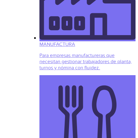
MANUFACTURA
Para empresas manufactureras que
necesitan gestionar trabajadores de planta,
turnos y nómina con fluidez.