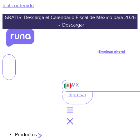
Ir al contenido
GRATIS: Descarga el Calendario Fiscal de México para 2026
→
Descargar
¡Empieza ahora!
MX
Ingresar
Productos