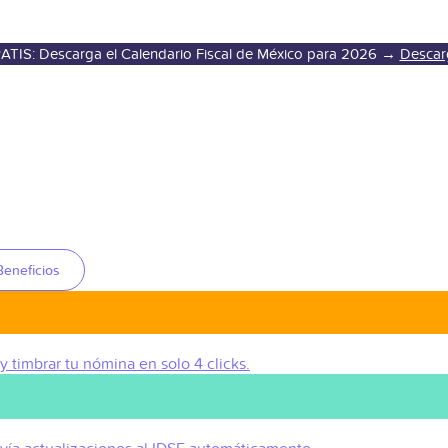
ATIS: Descarga el Calendario Fiscal de México para 2026 →
Descar
Beneficios
 y timbrar tu nómina en solo 4 clicks.