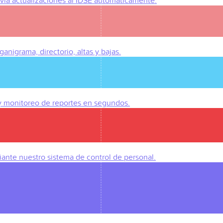
Envía actualizaciones al IDSE automáticamente.
anigrama, directorio, altas y bajas.
 y monitoreo de reportes en segundos.
iante nuestro sistema de control de personal.