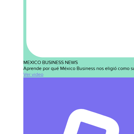
MEXICO BUSINESS NEWS
Aprende por qué México Business nos eligió como s
Ver video