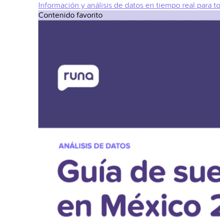
Información y análisis de datos en tiempo real para t
Contenido favorito