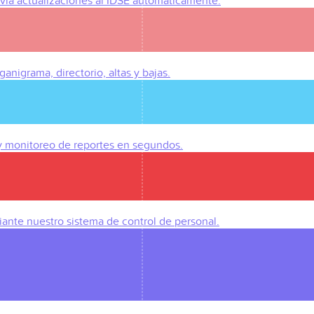
Envía actualizaciones al IDSE automáticamente.
anigrama, directorio, altas y bajas.
 y monitoreo de reportes en segundos.
iante nuestro sistema de control de personal.