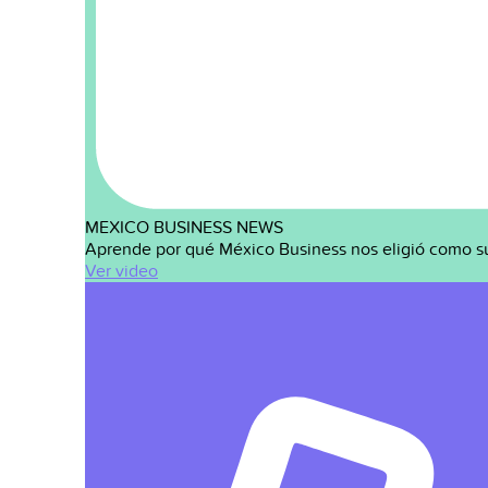
MEXICO BUSINESS NEWS
Aprende por qué México Business nos eligió como s
Ver video