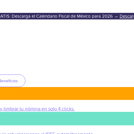
ATIS: Descarga el Calendario Fiscal de México para 2026 →
Descar
Beneficios
 y timbrar tu nómina en solo 4 clicks.