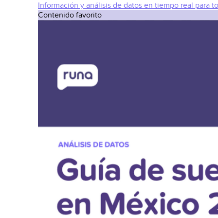
Información y análisis de datos en tiempo real para t
Contenido favorito