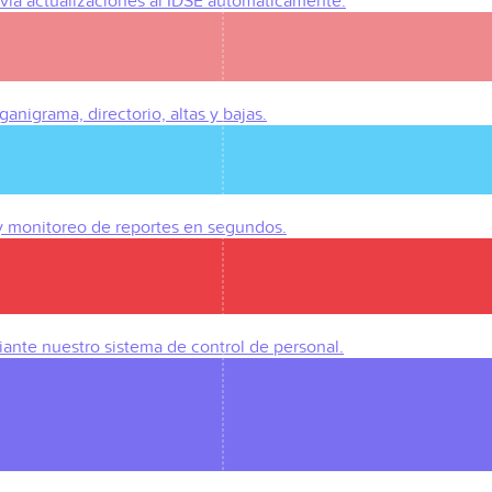
Envía actualizaciones al IDSE automáticamente.
anigrama, directorio, altas y bajas.
 y monitoreo de reportes en segundos.
iante nuestro sistema de control de personal.