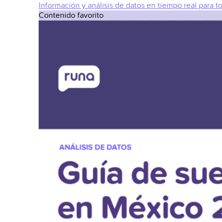
Información y análisis de datos en tiempo real para t
Contenido favorito