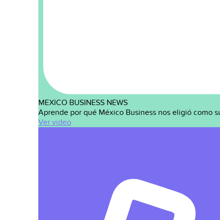
MEXICO BUSINESS NEWS
Aprende por qué México Business nos eligió como s
Ver video