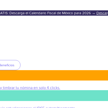
ATIS: Descarga el Calendario Fiscal de México para 2026 →
Descar
Beneficios
 y timbrar tu nómina en solo 4 clicks.