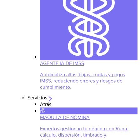
AGENTE IA DE IMSS
Automatiza altas, bajas, cuotas y pagos
IMSS, reduciendo errores y riesgos de
cumplimiento.
Servicios
Atrás
MAQUILA DE NÓMINA
Expertos gestionan tu nómina con Runa:
cálculo, dispersión, timbrado y