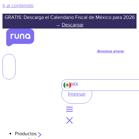
Ir al contenido
GRATIS: Descarga el Calendario Fiscal de México para 2026
→
Descargar
¡Empieza ahora!
MX
Ingresar
Productos