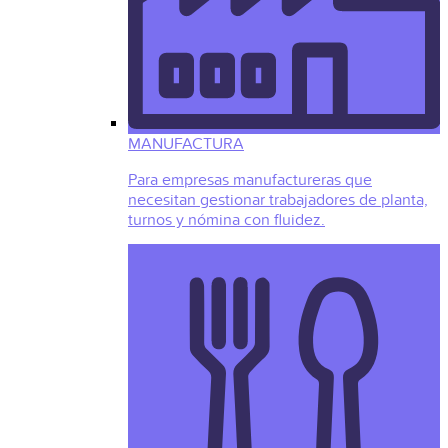
MANUFACTURA
Para empresas manufactureras que
necesitan gestionar trabajadores de planta,
turnos y nómina con fluidez.