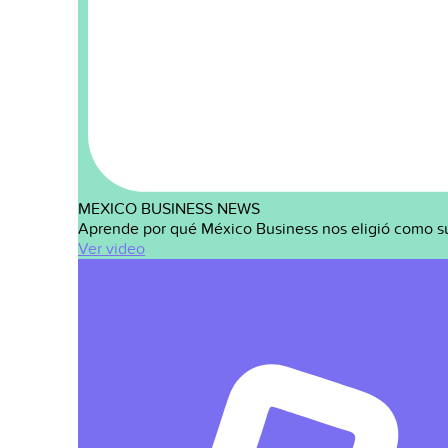
MEXICO BUSINESS NEWS
Aprende por qué México Business nos eligió como s
Ver video