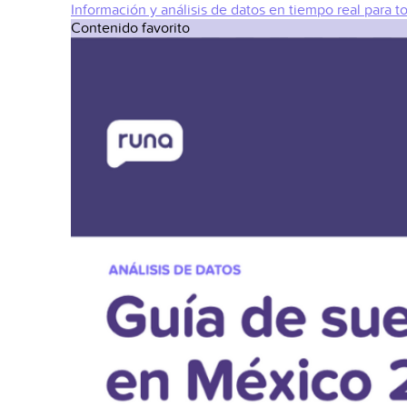
Información y análisis de datos en tiempo real para t
Contenido favorito