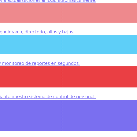
Envía actualizaciones al IDSE automáticamente.
anigrama, directorio, altas y bajas.
 y monitoreo de reportes en segundos.
iante nuestro sistema de control de personal.