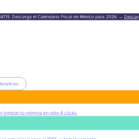
ATIS: Descarga el Calendario Fiscal de México para 2026 →
Descar
Beneficios
 y timbrar tu nómina en solo 4 clicks.