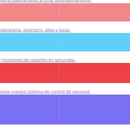
Envía actualizaciones al IDSE automáticamente.
anigrama, directorio, altas y bajas.
 y monitoreo de reportes en segundos.
iante nuestro sistema de control de personal.