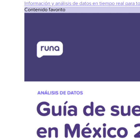
Información y análisis de datos en tiempo real para t
Contenido favorito