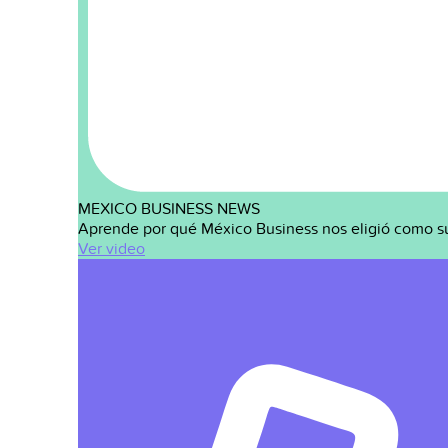
MEXICO BUSINESS NEWS
Aprende por qué México Business nos eligió como s
Ver video