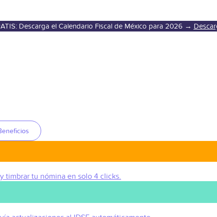
ATIS: Descarga el Calendario Fiscal de México para 2026 →
Descar
Beneficios
 y timbrar tu nómina en solo 4 clicks.