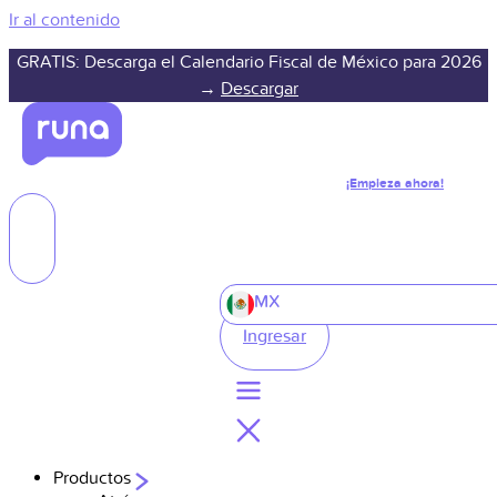
Ir al contenido
GRATIS: Descarga el Calendario Fiscal de México para 2026
→
Descargar
¡Empieza ahora!
MX
Ingresar
Productos