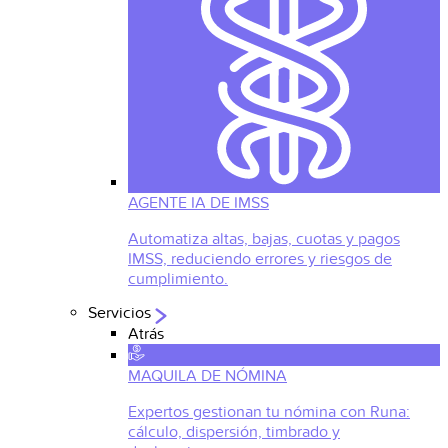
AGENTE IA DE IMSS
Automatiza altas, bajas, cuotas y pagos
IMSS, reduciendo errores y riesgos de
cumplimiento.
Servicios
Atrás
MAQUILA DE NÓMINA
Expertos gestionan tu nómina con Runa:
cálculo, dispersión, timbrado y