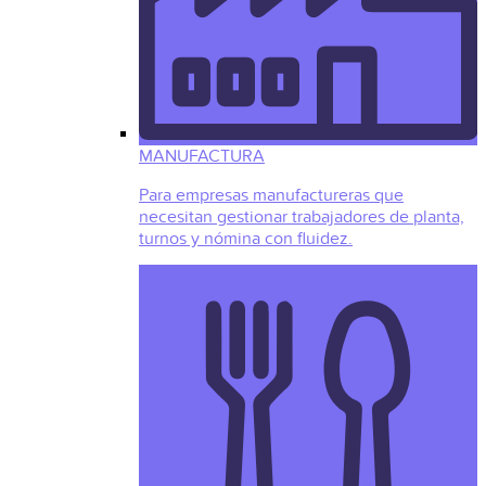
MANUFACTURA
Para empresas manufactureras que
necesitan gestionar trabajadores de planta,
turnos y nómina con fluidez.