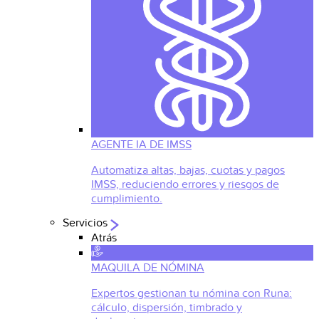
AGENTE IA DE IMSS
Automatiza altas, bajas, cuotas y pagos
IMSS, reduciendo errores y riesgos de
cumplimiento.
Servicios
Atrás
MAQUILA DE NÓMINA
Expertos gestionan tu nómina con Runa:
cálculo, dispersión, timbrado y