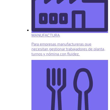
MANUFACTURA
Para empresas manufactureras que
necesitan gestionar trabajadores de planta,
turnos y nómina con fluidez.