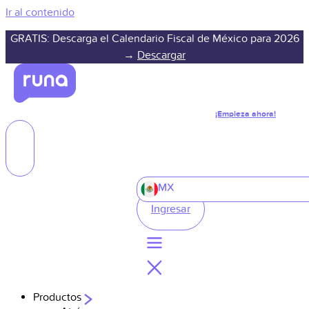
Ir al contenido
GRATIS: Descarga el Calendario Fiscal de México para 2026
→
Descargar
¡Empieza ahora!
MX
Ingresar
Productos