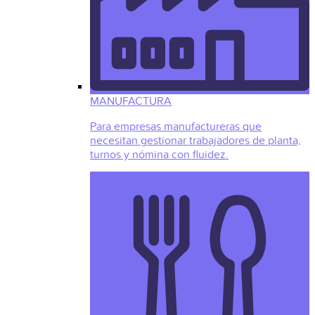
MANUFACTURA
Para empresas manufactureras que
necesitan gestionar trabajadores de planta,
turnos y nómina con fluidez.