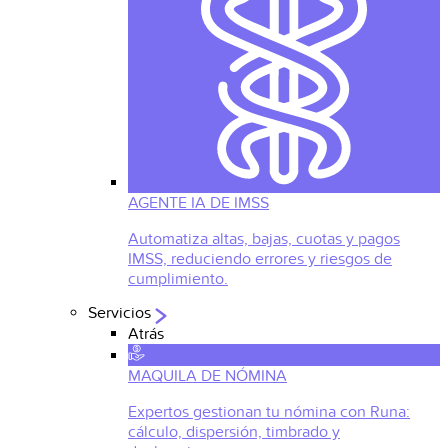
AGENTE IA DE IMSS
Automatiza altas, bajas, cuotas y pagos
IMSS, reduciendo errores y riesgos de
cumplimiento.
Servicios
Atrás
MAQUILA DE NÓMINA
Expertos gestionan tu nómina con Runa:
cálculo, dispersión, timbrado y