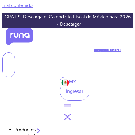
Ir al contenido
GRATIS: Descarga el Calendario Fiscal de México para 2026
→
Descargar
¡Empieza ahora!
MX
Ingresar
Productos