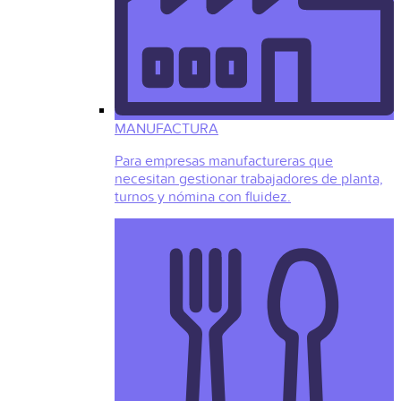
MANUFACTURA
Para empresas manufactureras que
necesitan gestionar trabajadores de planta,
turnos y nómina con fluidez.