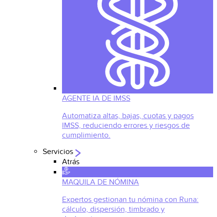
AGENTE IA DE IMSS
Automatiza altas, bajas, cuotas y pagos
IMSS, reduciendo errores y riesgos de
cumplimiento.
Servicios
Atrás
MAQUILA DE NÓMINA
Expertos gestionan tu nómina con Runa:
cálculo, dispersión, timbrado y