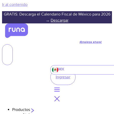
Ir al contenido
GRATIS: Descarga el Calendario Fiscal de México para 2026
→
Descargar
¡Empieza ahora!
MX
Ingresar
Productos