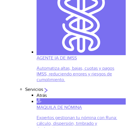
AGENTE IA DE IMSS
Automatiza altas, bajas, cuotas y pagos
IMSS, reduciendo errores y riesgos de
cumplimiento.
Servicios
Atrás
MAQUILA DE NÓMINA
Expertos gestionan tu nómina con Runa:
cálculo, dispersión, timbrado y