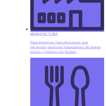
MANUFACTURA
Para empresas manufactureras que
necesitan gestionar trabajadores de planta,
turnos y nómina con fluidez.