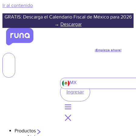
Ir al contenido
GRATIS: Descarga el Calendario Fiscal de México para 2026
→
Descargar
¡Empieza ahora!
MX
Ingresar
Productos