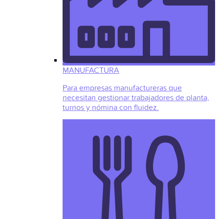
MANUFACTURA
Para empresas manufactureras que
necesitan gestionar trabajadores de planta,
turnos y nómina con fluidez.