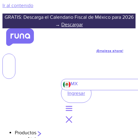
Ir al contenido
GRATIS: Descarga el Calendario Fiscal de México para 2026
→
Descargar
¡Empieza ahora!
MX
Ingresar
Productos