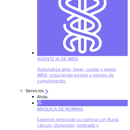
AGENTE IA DE IMSS
Automatiza altas, bajas, cuotas y pagos
IMSS, reduciendo errores y riesgos de
cumplimiento.
Servicios
Atrás
MAQUILA DE NÓMINA
Expertos gestionan tu nómina con Runa:
cálculo, dispersión, timbrado y