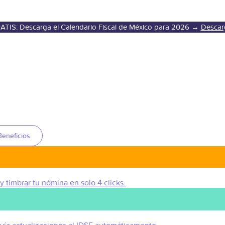
ATIS: Descarga el Calendario Fiscal de México para 2026 →
Descar
Beneficios
 y timbrar tu nómina en solo 4 clicks.