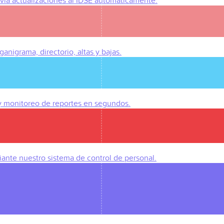
Envía actualizaciones al IDSE automáticamente.
anigrama, directorio, altas y bajas.
 y monitoreo de reportes en segundos.
iante nuestro sistema de control de personal.