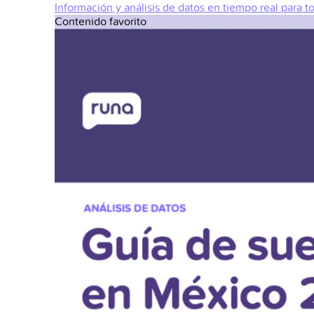
Información y análisis de datos en tiempo real para t
Contenido favorito