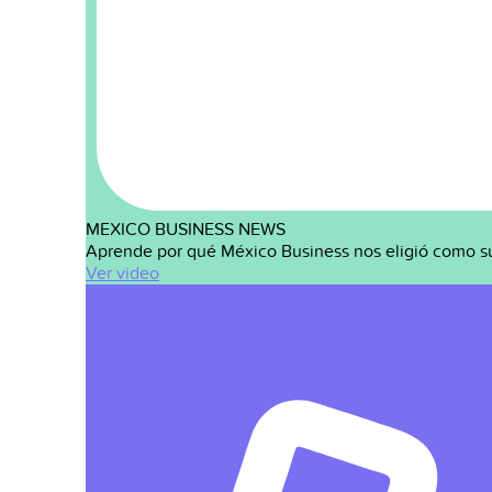
MEXICO BUSINESS NEWS
Aprende por qué México Business nos eligió como s
Ver video