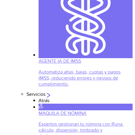
AGENTE IA DE IMSS
Automatiza altas, bajas, cuotas y pagos
IMSS, reduciendo errores y riesgos de
cumplimiento.
Servicios
Atrás
MAQUILA DE NÓMINA
Expertos gestionan tu nómina con Runa:
cálculo, dispersión, timbrado y