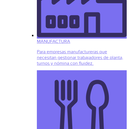
MANUFACTURA
Para empresas manufactureras que
necesitan gestionar trabajadores de planta,
turnos y nómina con fluidez.