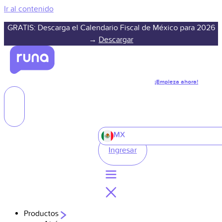
Ir al contenido
GRATIS: Descarga el Calendario Fiscal de México para 2026
→
Descargar
¡Empieza ahora!
MX
Ingresar
Productos