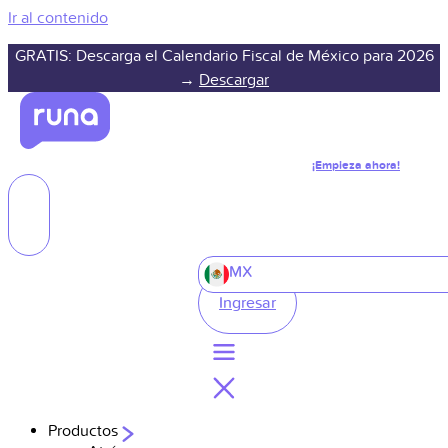
Ir al contenido
GRATIS: Descarga el Calendario Fiscal de México para 2026
→
Descargar
¡Empieza ahora!
MX
Ingresar
Productos