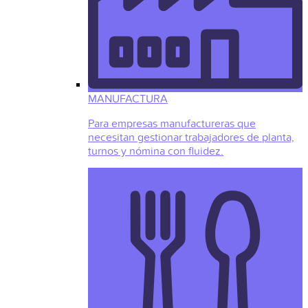
MANUFACTURA
Para empresas manufactureras que
necesitan gestionar trabajadores de planta,
turnos y nómina con fluidez.