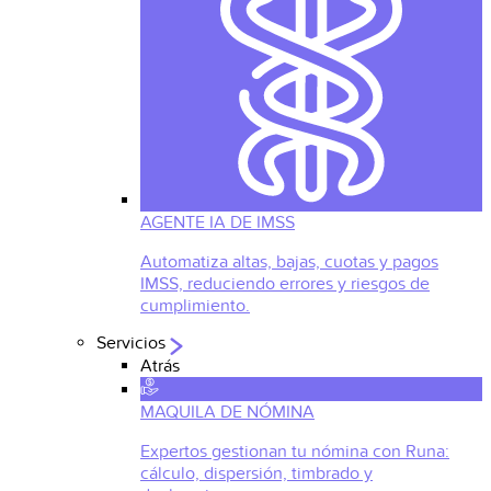
AGENTE IA DE IMSS
Automatiza altas, bajas, cuotas y pagos
IMSS, reduciendo errores y riesgos de
cumplimiento.
Servicios
Atrás
MAQUILA DE NÓMINA
Expertos gestionan tu nómina con Runa:
cálculo, dispersión, timbrado y