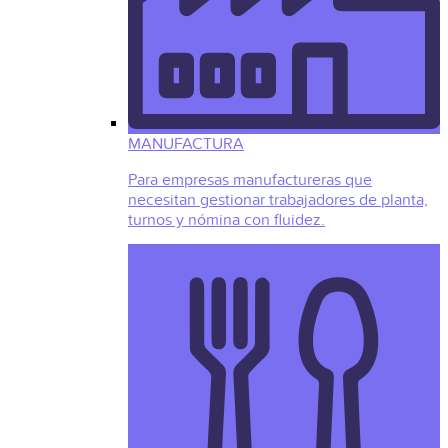
MANUFACTURA
Para empresas manufactureras que
necesitan gestionar trabajadores de planta,
turnos y nómina con fluidez.