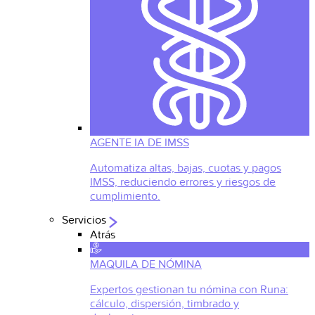
AGENTE IA DE IMSS
Automatiza altas, bajas, cuotas y pagos
IMSS, reduciendo errores y riesgos de
cumplimiento.
Servicios
Atrás
MAQUILA DE NÓMINA
Expertos gestionan tu nómina con Runa:
cálculo, dispersión, timbrado y