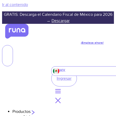
Ir al contenido
GRATIS: Descarga el Calendario Fiscal de México para 2026
→
Descargar
¡Empieza ahora!
MX
Ingresar
Productos