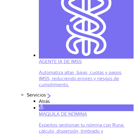
AGENTE IA DE IMSS
Automatiza altas, bajas, cuotas y pagos
IMSS, reduciendo errores y riesgos de
cumplimiento.
Servicios
Atrás
MAQUILA DE NÓMINA
Expertos gestionan tu nómina con Runa:
cálculo, dispersión, timbrado y