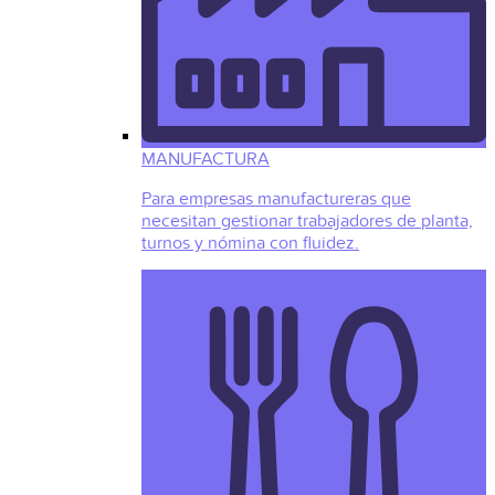
MANUFACTURA
Para empresas manufactureras que
necesitan gestionar trabajadores de planta,
turnos y nómina con fluidez.