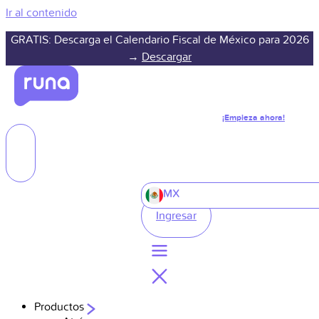
Ir al contenido
GRATIS: Descarga el Calendario Fiscal de México para 2026
→
Descargar
¡Empieza ahora!
MX
Ingresar
Productos