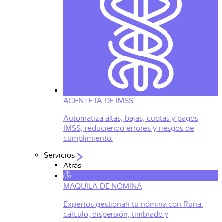
AGENTE IA DE IMSS
Automatiza altas, bajas, cuotas y pagos
IMSS, reduciendo errores y riesgos de
cumplimiento.
Servicios
Atrás
MAQUILA DE NÓMINA
Expertos gestionan tu nómina con Runa:
cálculo, dispersión, timbrado y