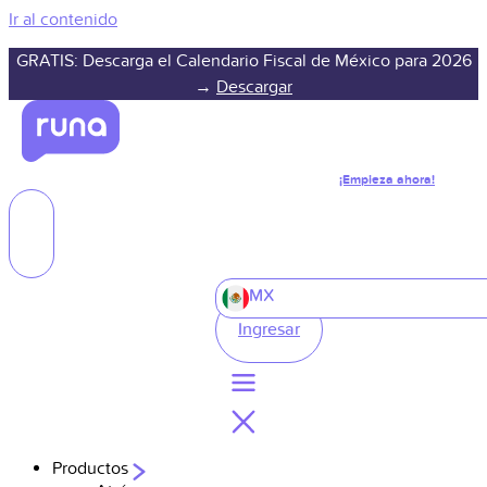
Ir al contenido
GRATIS: Descarga el Calendario Fiscal de México para 2026
→
Descargar
¡Empieza ahora!
MX
Ingresar
Productos