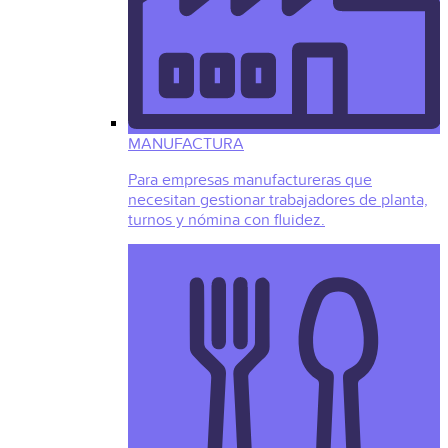
MANUFACTURA
Para empresas manufactureras que
necesitan gestionar trabajadores de planta,
turnos y nómina con fluidez.