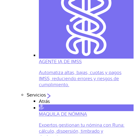
AGENTE IA DE IMSS
Automatiza altas, bajas, cuotas y pagos
IMSS, reduciendo errores y riesgos de
cumplimiento.
Servicios
Atrás
MAQUILA DE NÓMINA
Expertos gestionan tu nómina con Runa:
cálculo, dispersión, timbrado y