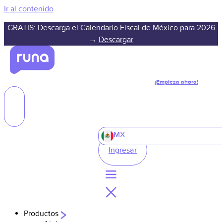
Ir al contenido
GRATIS: Descarga el Calendario Fiscal de México para 2026
→
Descargar
¡Empieza ahora!
MX
Ingresar
Productos