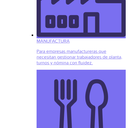
MANUFACTURA
Para empresas manufactureras que
necesitan gestionar trabajadores de planta,
turnos y nómina con fluidez.