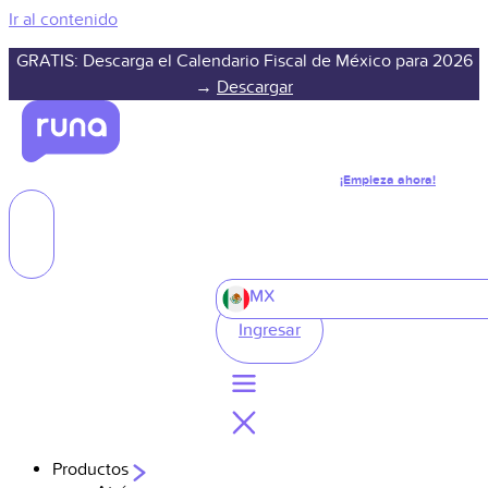
Ir al contenido
GRATIS: Descarga el Calendario Fiscal de México para 2026
→
Descargar
¡Empieza ahora!
MX
Ingresar
Productos