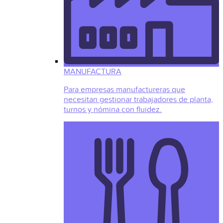
MANUFACTURA
Para empresas manufactureras que
necesitan gestionar trabajadores de planta,
turnos y nómina con fluidez.