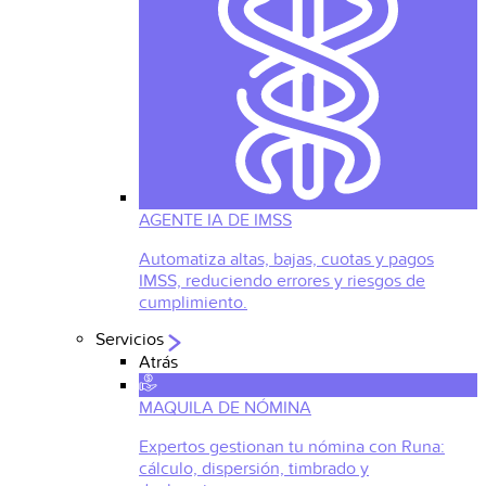
AGENTE IA DE IMSS
Automatiza altas, bajas, cuotas y pagos
IMSS, reduciendo errores y riesgos de
cumplimiento.
Servicios
Atrás
MAQUILA DE NÓMINA
Expertos gestionan tu nómina con Runa:
cálculo, dispersión, timbrado y