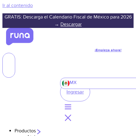
Ir al contenido
GRATIS: Descarga el Calendario Fiscal de México para 2026
→
Descargar
¡Empieza ahora!
MX
Ingresar
Productos