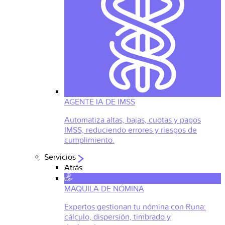
AGENTE IA DE IMSS
Automatiza altas, bajas, cuotas y pagos
IMSS, reduciendo errores y riesgos de
cumplimiento.
Servicios
Atrás
MAQUILA DE NÓMINA
Expertos gestionan tu nómina con Runa:
cálculo, dispersión, timbrado y