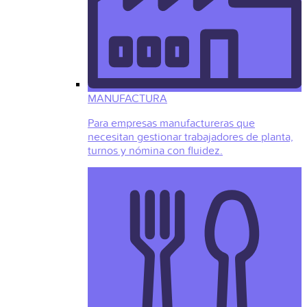
MANUFACTURA
Para empresas manufactureras que
necesitan gestionar trabajadores de planta,
turnos y nómina con fluidez.