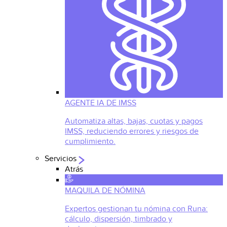
AGENTE IA DE IMSS
Automatiza altas, bajas, cuotas y pagos
IMSS, reduciendo errores y riesgos de
cumplimiento.
Servicios
Atrás
MAQUILA DE NÓMINA
Expertos gestionan tu nómina con Runa:
cálculo, dispersión, timbrado y