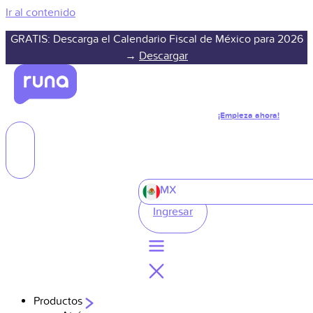
Ir al contenido
GRATIS: Descarga el Calendario Fiscal de México para 2026
→
Descargar
¡Empieza ahora!
MX
Ingresar
Productos