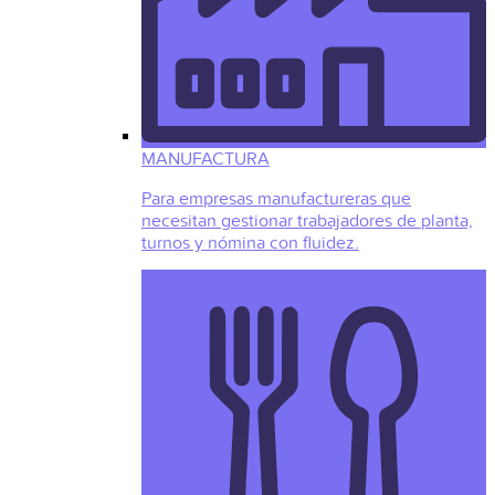
MANUFACTURA
Para empresas manufactureras que
necesitan gestionar trabajadores de planta,
turnos y nómina con fluidez.