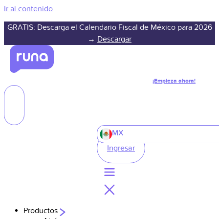
Ir al contenido
GRATIS: Descarga el Calendario Fiscal de México para 2026
→
Descargar
¡Empieza ahora!
MX
Ingresar
Productos