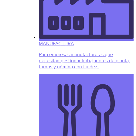
MANUFACTURA
Para empresas manufactureras que
necesitan gestionar trabajadores de planta,
turnos y nómina con fluidez.