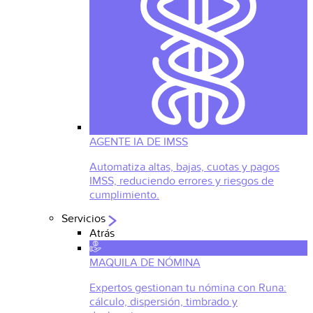
AGENTE IA DE IMSS
Automatiza altas, bajas, cuotas y pagos
IMSS, reduciendo errores y riesgos de
cumplimiento.
Servicios
Atrás
MAQUILA DE NÓMINA
Expertos gestionan tu nómina con Runa:
cálculo, dispersión, timbrado y