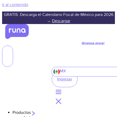
Ir al contenido
GRATIS: Descarga el Calendario Fiscal de México para 2026
→
Descargar
¡Empieza ahora!
MX
Ingresar
Productos