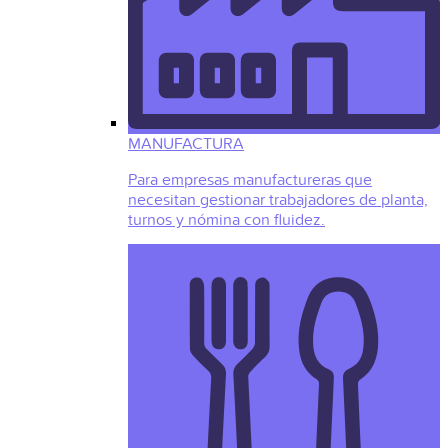
MANUFACTURA
Para empresas manufactureras que
necesitan gestionar trabajadores de planta,
turnos y nómina con fluidez.