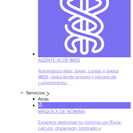
AGENTE IA DE IMSS
Automatiza altas, bajas, cuotas y pagos
IMSS, reduciendo errores y riesgos de
cumplimiento.
Servicios
Atrás
MAQUILA DE NÓMINA
Expertos gestionan tu nómina con Runa:
cálculo, dispersión, timbrado y