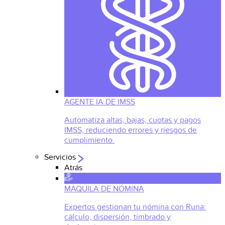
AGENTE IA DE IMSS
Automatiza altas, bajas, cuotas y pagos
IMSS, reduciendo errores y riesgos de
cumplimiento.
Servicios
Atrás
MAQUILA DE NÓMINA
Expertos gestionan tu nómina con Runa:
cálculo, dispersión, timbrado y