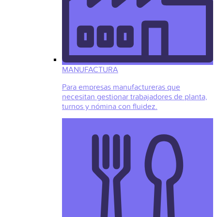
MANUFACTURA
Para empresas manufactureras que
necesitan gestionar trabajadores de planta,
turnos y nómina con fluidez.