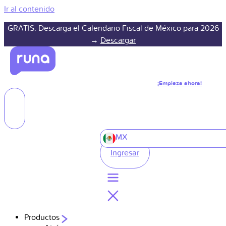
Ir al contenido
GRATIS: Descarga el Calendario Fiscal de México para 2026
→
Descargar
¡Empieza ahora!
MX
Ingresar
Productos