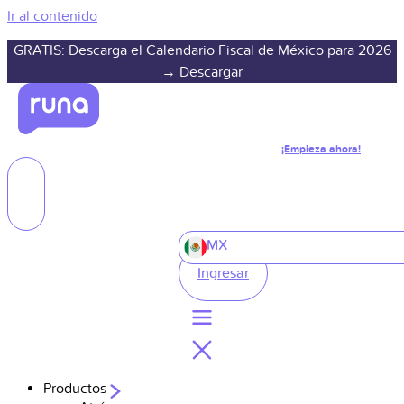
Ir al contenido
GRATIS: Descarga el Calendario Fiscal de México para 2026
→
Descargar
¡Empieza ahora!
MX
Ingresar
Productos