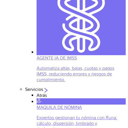
AGENTE IA DE IMSS
Automatiza altas, bajas, cuotas y pagos
IMSS, reduciendo errores y riesgos de
cumplimiento.
Servicios
Atrás
MAQUILA DE NÓMINA
Expertos gestionan tu nómina con Runa:
cálculo, dispersión, timbrado y