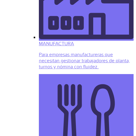
MANUFACTURA
Para empresas manufactureras que
necesitan gestionar trabajadores de planta,
turnos y nómina con fluidez.