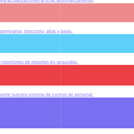
Envía actualizaciones al IDSE automáticamente.
anigrama, directorio, altas y bajas.
 y monitoreo de reportes en segundos.
iante nuestro sistema de control de personal.