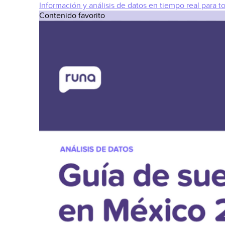
Información y análisis de datos en tiempo real para t
Contenido favorito