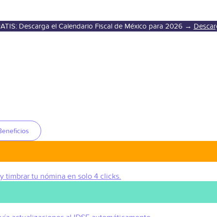
ATIS: Descarga el Calendario Fiscal de México para 2026 →
Descar
Beneficios
 y timbrar tu nómina en solo 4 clicks.