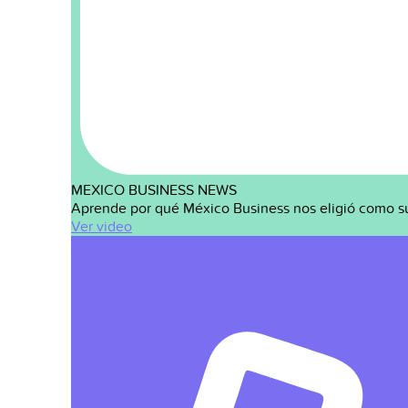
MEXICO BUSINESS NEWS
Aprende por qué México Business nos eligió como s
Ver video