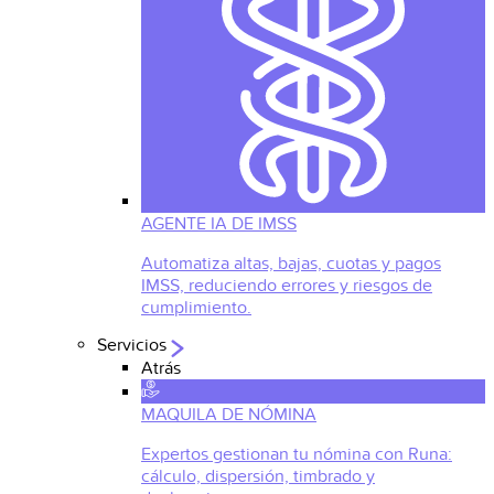
AGENTE IA DE IMSS
Automatiza altas, bajas, cuotas y pagos
IMSS, reduciendo errores y riesgos de
cumplimiento.
Servicios
Atrás
MAQUILA DE NÓMINA
Expertos gestionan tu nómina con Runa:
cálculo, dispersión, timbrado y