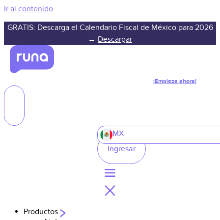
Ir al contenido
GRATIS: Descarga el Calendario Fiscal de México para 2026
→
Descargar
¡Empieza ahora!
MX
Ingresar
Productos