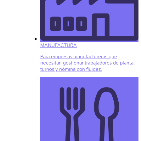
MANUFACTURA
Para empresas manufactureras que
necesitan gestionar trabajadores de planta,
turnos y nómina con fluidez.