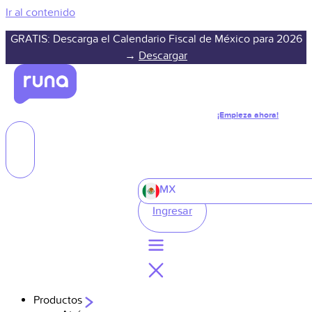
Ir al contenido
GRATIS: Descarga el Calendario Fiscal de México para 2026
→
Descargar
¡Empieza ahora!
MX
Ingresar
Productos