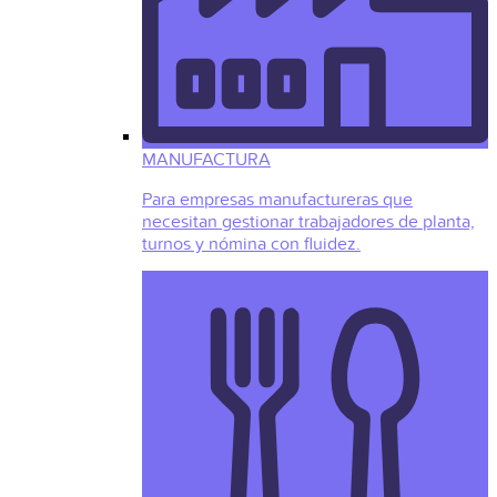
MANUFACTURA
Para empresas manufactureras que
necesitan gestionar trabajadores de planta,
turnos y nómina con fluidez.