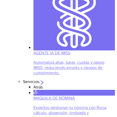
AGENTE IA DE IMSS
Automatiza altas, bajas, cuotas y pagos
IMSS, reduciendo errores y riesgos de
cumplimiento.
Servicios
Atrás
MAQUILA DE NÓMINA
Expertos gestionan tu nómina con Runa:
cálculo, dispersión, timbrado y