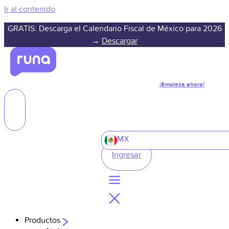
Ir al contenido
GRATIS: Descarga el Calendario Fiscal de México para 2026
→
Descargar
¡Empieza ahora!
MX
Ingresar
Productos