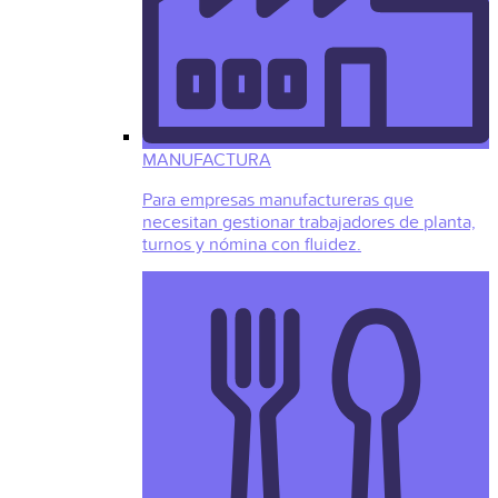
MANUFACTURA
Para empresas manufactureras que
necesitan gestionar trabajadores de planta,
turnos y nómina con fluidez.