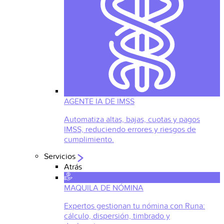
AGENTE IA DE IMSS
Automatiza altas, bajas, cuotas y pagos
IMSS, reduciendo errores y riesgos de
cumplimiento.
Servicios
Atrás
MAQUILA DE NÓMINA
Expertos gestionan tu nómina con Runa:
cálculo, dispersión, timbrado y