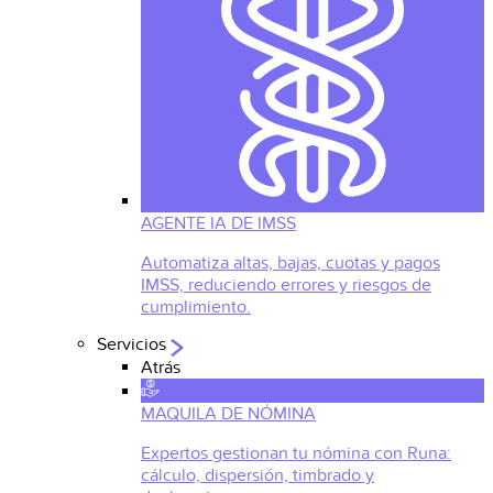
AGENTE IA DE IMSS
Automatiza altas, bajas, cuotas y pagos
IMSS, reduciendo errores y riesgos de
cumplimiento.
Servicios
Atrás
MAQUILA DE NÓMINA
Expertos gestionan tu nómina con Runa:
cálculo, dispersión, timbrado y