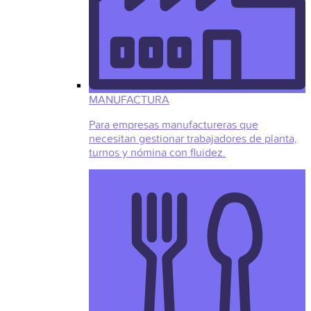
MANUFACTURA
Para empresas manufactureras que
necesitan gestionar trabajadores de planta,
turnos y nómina con fluidez.