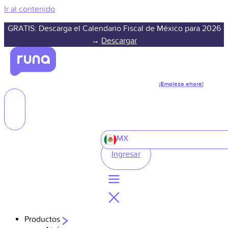
Ir al contenido
GRATIS: Descarga el Calendario Fiscal de México para 2026
→
Descargar
¡Empieza ahora!
MX
Ingresar
Productos