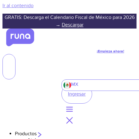
Ir al contenido
GRATIS: Descarga el Calendario Fiscal de México para 2026
→
Descargar
¡Empieza ahora!
MX
Ingresar
Productos