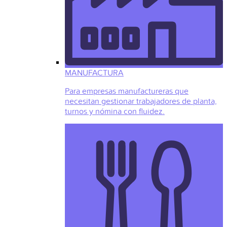
MANUFACTURA
Para empresas manufactureras que
necesitan gestionar trabajadores de planta,
turnos y nómina con fluidez.