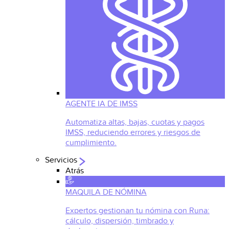
AGENTE IA DE IMSS
Automatiza altas, bajas, cuotas y pagos
IMSS, reduciendo errores y riesgos de
cumplimiento.
Servicios
Atrás
MAQUILA DE NÓMINA
Expertos gestionan tu nómina con Runa:
cálculo, dispersión, timbrado y