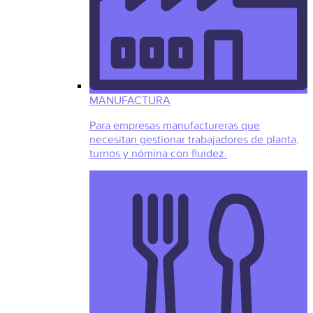
MANUFACTURA
Para empresas manufactureras que
necesitan gestionar trabajadores de planta,
turnos y nómina con fluidez.