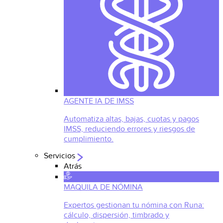
AGENTE IA DE IMSS
Automatiza altas, bajas, cuotas y pagos
IMSS, reduciendo errores y riesgos de
cumplimiento.
Servicios
Atrás
MAQUILA DE NÓMINA
Expertos gestionan tu nómina con Runa:
cálculo, dispersión, timbrado y