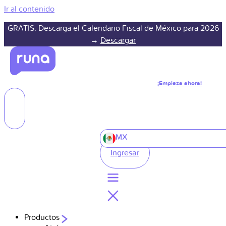
Ir al contenido
GRATIS: Descarga el Calendario Fiscal de México para 2026
→
Descargar
¡Empieza ahora!
MX
Ingresar
Productos