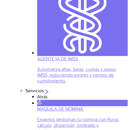
AGENTE IA DE IMSS
Automatiza altas, bajas, cuotas y pagos
IMSS, reduciendo errores y riesgos de
cumplimiento.
Servicios
Atrás
MAQUILA DE NÓMINA
Expertos gestionan tu nómina con Runa:
cálculo, dispersión, timbrado y