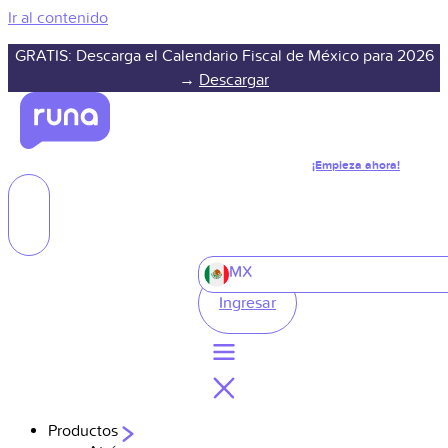
Ir al contenido
GRATIS: Descarga el Calendario Fiscal de México para 2026
→
Descargar
¡Empieza ahora!
MX
Ingresar
Productos