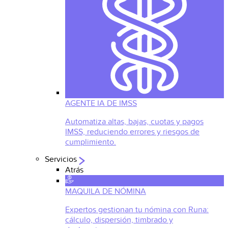
AGENTE IA DE IMSS
Automatiza altas, bajas, cuotas y pagos
IMSS, reduciendo errores y riesgos de
cumplimiento.
Servicios
Atrás
MAQUILA DE NÓMINA
Expertos gestionan tu nómina con Runa:
cálculo, dispersión, timbrado y