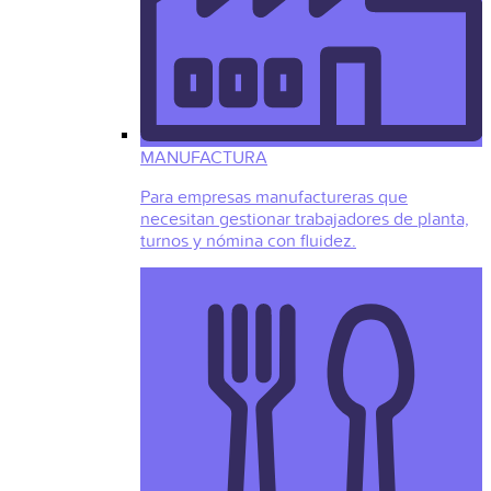
MANUFACTURA
Para empresas manufactureras que
necesitan gestionar trabajadores de planta,
turnos y nómina con fluidez.