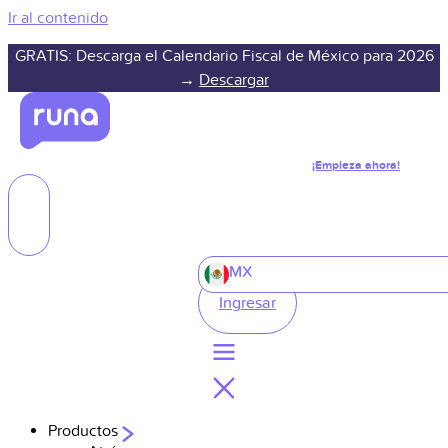
Ir al contenido
GRATIS: Descarga el Calendario Fiscal de México para 2026
→
Descargar
¡Empieza ahora!
MX
Ingresar
Productos