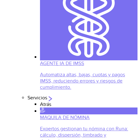
AGENTE IA DE IMSS
Automatiza altas, bajas, cuotas y pagos
IMSS, reduciendo errores y riesgos de
cumplimiento.
Servicios
Atrás
MAQUILA DE NÓMINA
Expertos gestionan tu nómina con Runa:
cálculo, dispersión, timbrado y