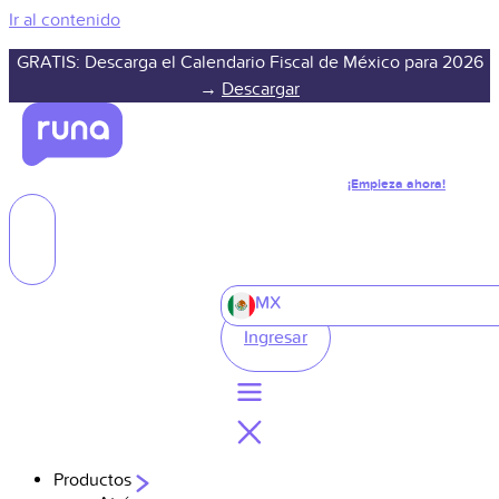
Ir al contenido
GRATIS: Descarga el Calendario Fiscal de México para 2026
→
Descargar
¡Empieza ahora!
MX
Ingresar
Productos