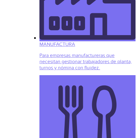
MANUFACTURA
Para empresas manufactureras que
necesitan gestionar trabajadores de planta,
turnos y nómina con fluidez.