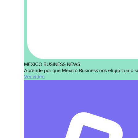
MEXICO BUSINESS NEWS
Aprende por qué México Business nos eligió como s
Ver video