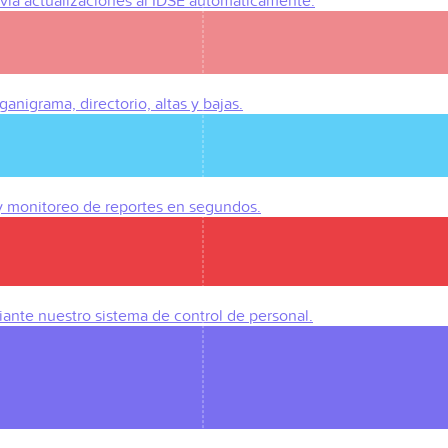
Envía actualizaciones al IDSE automáticamente.
anigrama, directorio, altas y bajas.
 y monitoreo de reportes en segundos.
iante nuestro sistema de control de personal.