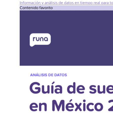
Información y análisis de datos en tiempo real para t
Contenido favorito