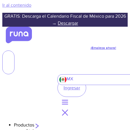
Ir al contenido
GRATIS: Descarga el Calendario Fiscal de México para 2026
→
Descargar
¡Empieza ahora!
MX
Ingresar
Productos