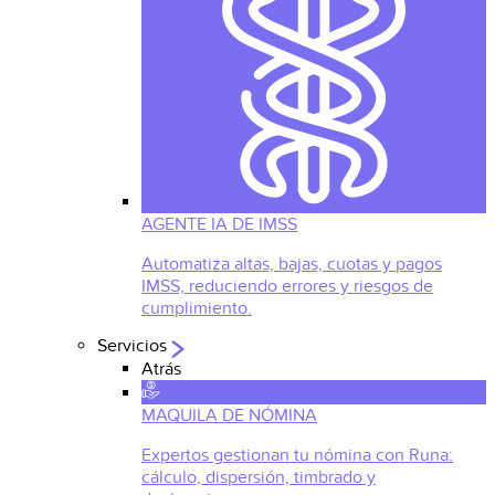
AGENTE IA DE IMSS
Automatiza altas, bajas, cuotas y pagos
IMSS, reduciendo errores y riesgos de
cumplimiento.
Servicios
Atrás
MAQUILA DE NÓMINA
Expertos gestionan tu nómina con Runa:
cálculo, dispersión, timbrado y