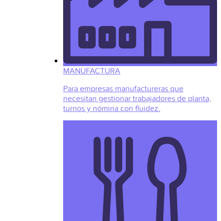
MANUFACTURA
Para empresas manufactureras que
necesitan gestionar trabajadores de planta,
turnos y nómina con fluidez.