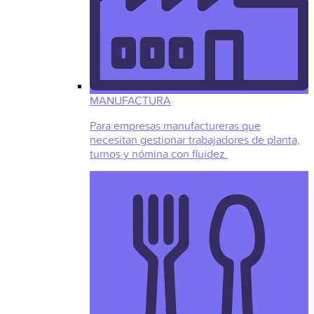
MANUFACTURA
Para empresas manufactureras que
necesitan gestionar trabajadores de planta,
turnos y nómina con fluidez.