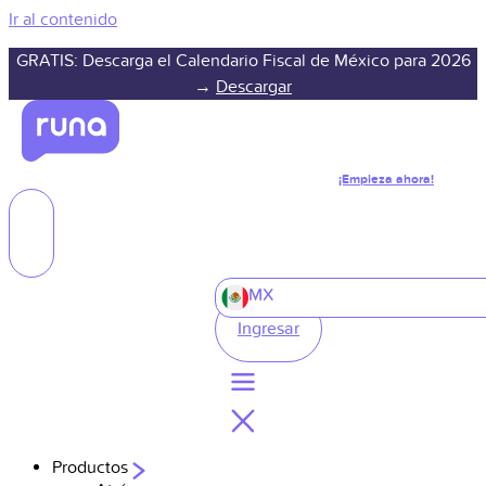
Ir al contenido
GRATIS: Descarga el Calendario Fiscal de México para 2026
→
Descargar
¡Empieza ahora!
MX
Ingresar
Productos