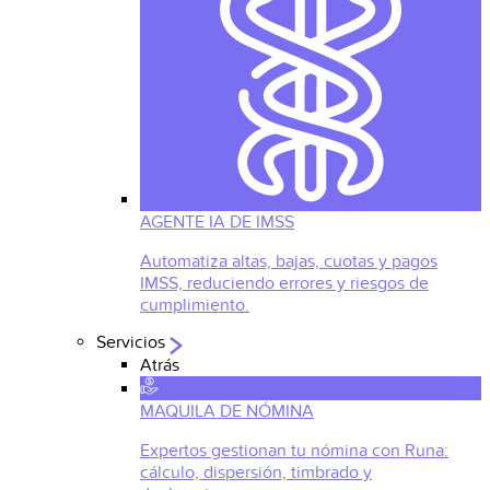
AGENTE IA DE IMSS
Automatiza altas, bajas, cuotas y pagos
IMSS, reduciendo errores y riesgos de
cumplimiento.
Servicios
Atrás
MAQUILA DE NÓMINA
Expertos gestionan tu nómina con Runa:
cálculo, dispersión, timbrado y