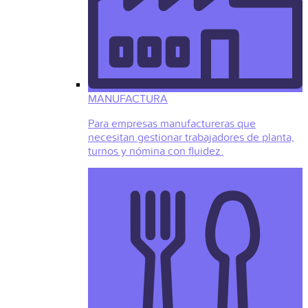
MANUFACTURA
Para empresas manufactureras que
necesitan gestionar trabajadores de planta,
turnos y nómina con fluidez.