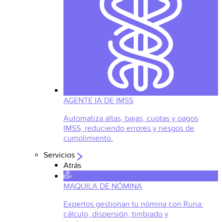
AGENTE IA DE IMSS
Automatiza altas, bajas, cuotas y pagos
IMSS, reduciendo errores y riesgos de
cumplimiento.
Servicios
Atrás
MAQUILA DE NÓMINA
Expertos gestionan tu nómina con Runa:
cálculo, dispersión, timbrado y