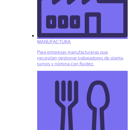
MANUFACTURA
Para empresas manufactureras que
necesitan gestionar trabajadores de planta,
turnos y nómina con fluidez.