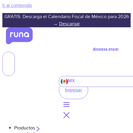
Ir al contenido
GRATIS: Descarga el Calendario Fiscal de México para 2026
→
Descargar
¡Empieza ahora!
MX
Ingresar
Productos