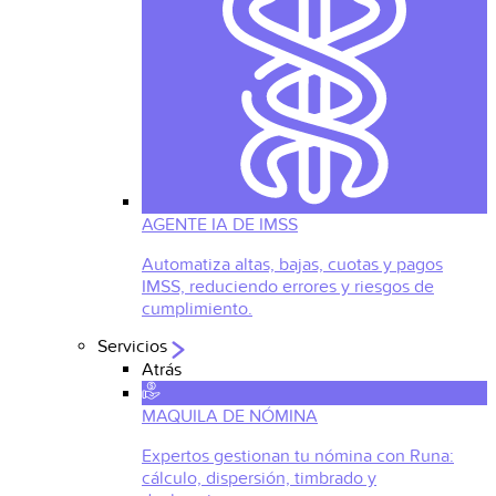
AGENTE IA DE IMSS
Automatiza altas, bajas, cuotas y pagos
IMSS, reduciendo errores y riesgos de
cumplimiento.
Servicios
Atrás
MAQUILA DE NÓMINA
Expertos gestionan tu nómina con Runa:
cálculo, dispersión, timbrado y