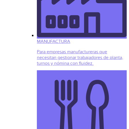
MANUFACTURA
Para empresas manufactureras que
necesitan gestionar trabajadores de planta,
turnos y nómina con fluidez.