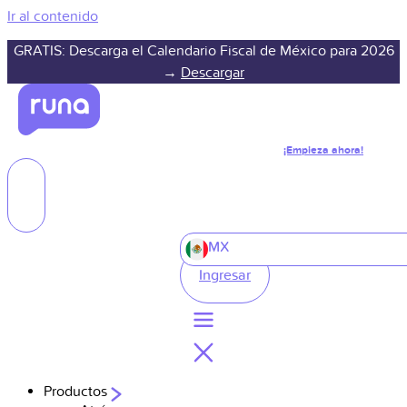
Ir al contenido
GRATIS: Descarga el Calendario Fiscal de México para 2026
→
Descargar
¡Empieza ahora!
MX
Ingresar
Productos