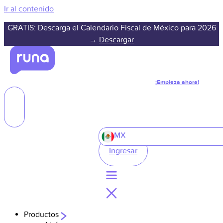
Ir al contenido
GRATIS: Descarga el Calendario Fiscal de México para 2026
→
Descargar
¡Empieza ahora!
MX
Ingresar
Productos