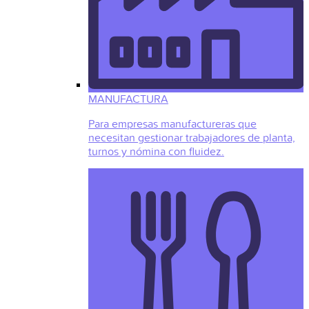
MANUFACTURA
Para empresas manufactureras que
necesitan gestionar trabajadores de planta,
turnos y nómina con fluidez.