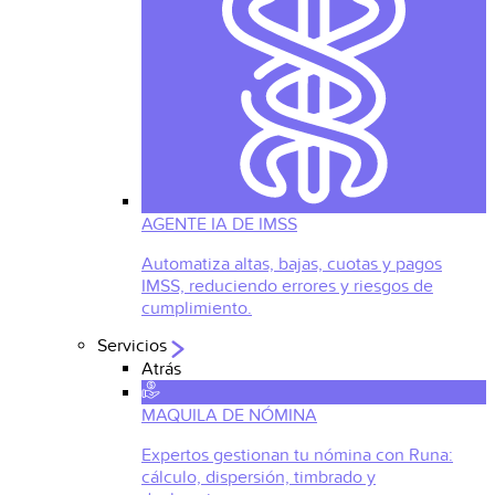
AGENTE IA DE IMSS
Automatiza altas, bajas, cuotas y pagos
IMSS, reduciendo errores y riesgos de
cumplimiento.
Servicios
Atrás
MAQUILA DE NÓMINA
Expertos gestionan tu nómina con Runa:
cálculo, dispersión, timbrado y