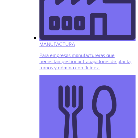
MANUFACTURA
Para empresas manufactureras que
necesitan gestionar trabajadores de planta,
turnos y nómina con fluidez.