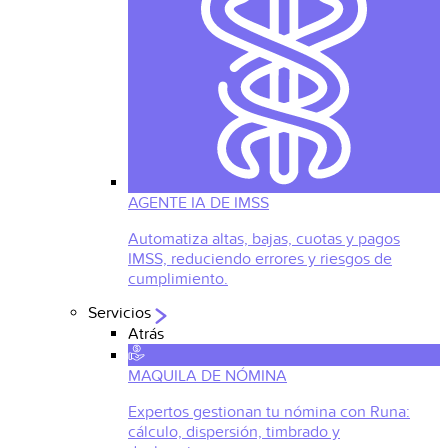
AGENTE IA DE IMSS
Automatiza altas, bajas, cuotas y pagos
IMSS, reduciendo errores y riesgos de
cumplimiento.
Servicios
Atrás
MAQUILA DE NÓMINA
Expertos gestionan tu nómina con Runa:
cálculo, dispersión, timbrado y