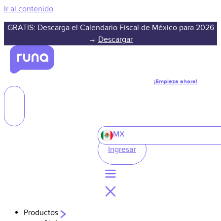
Ir al contenido
GRATIS: Descarga el Calendario Fiscal de México para 2026
→
Descargar
¡Empieza ahora!
MX
Ingresar
Productos