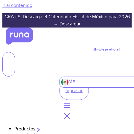
Ir al contenido
GRATIS: Descarga el Calendario Fiscal de México para 2026
→
Descargar
¡Empieza ahora!
MX
Ingresar
Productos