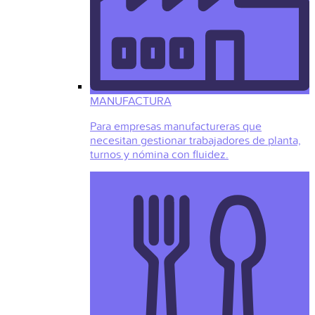
MANUFACTURA
Para empresas manufactureras que
necesitan gestionar trabajadores de planta,
turnos y nómina con fluidez.