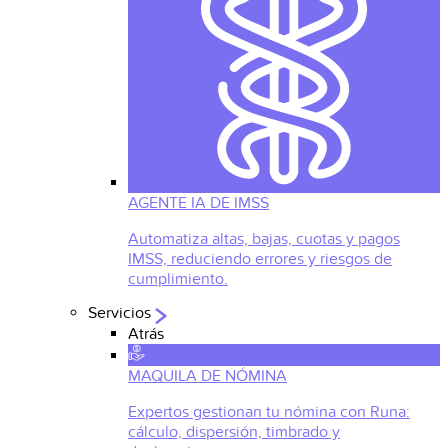
AGENTE IA DE IMSS
Automatiza altas, bajas, cuotas y pagos
IMSS, reduciendo errores y riesgos de
cumplimiento.
Servicios
Atrás
MAQUILA DE NÓMINA
Expertos gestionan tu nómina con Runa:
cálculo, dispersión, timbrado y