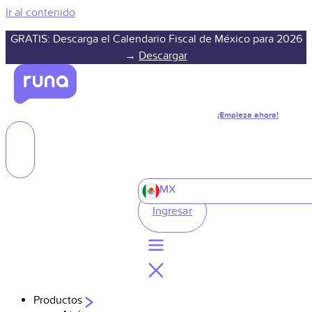
Ir al contenido
GRATIS: Descarga el Calendario Fiscal de México para 2026
→
Descargar
¡Empieza ahora!
MX
Ingresar
Productos