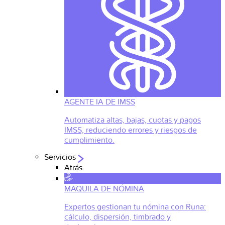
AGENTE IA DE IMSS
Automatiza altas, bajas, cuotas y pagos
IMSS, reduciendo errores y riesgos de
cumplimiento.
Servicios
Atrás
MAQUILA DE NÓMINA
Expertos gestionan tu nómina con Runa:
cálculo, dispersión, timbrado y