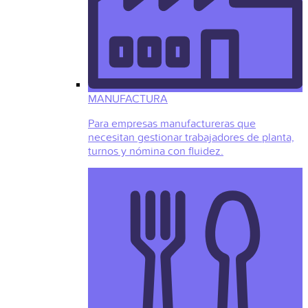
MANUFACTURA
Para empresas manufactureras que
necesitan gestionar trabajadores de planta,
turnos y nómina con fluidez.