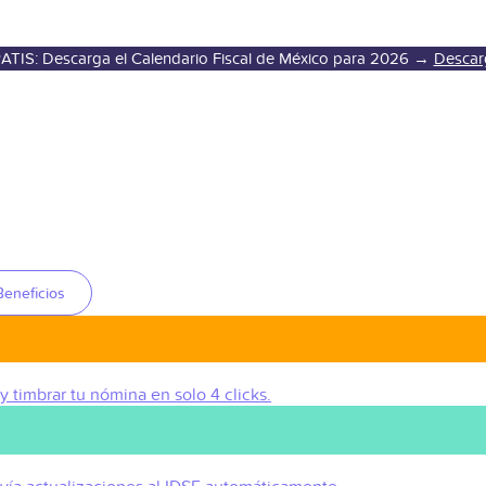
ATIS: Descarga el Calendario Fiscal de México para 2026 →
Descar
Beneficios
 y timbrar tu nómina en solo 4 clicks.