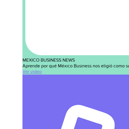
MEXICO BUSINESS NEWS
Aprende por qué México Business nos eligió como s
Ver video