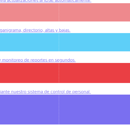
Envía actualizaciones al IDSE automáticamente.
anigrama, directorio, altas y bajas.
 y monitoreo de reportes en segundos.
iante nuestro sistema de control de personal.