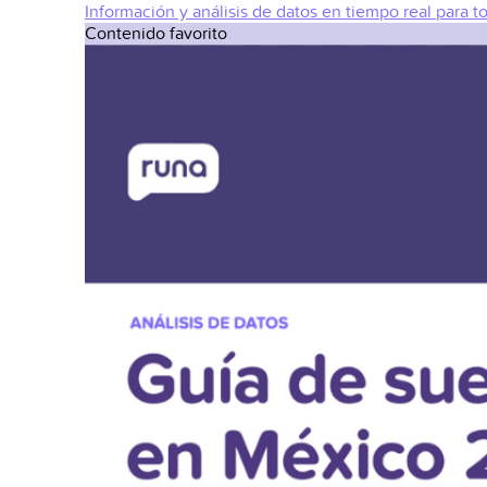
Información y análisis de datos en tiempo real para t
Contenido favorito